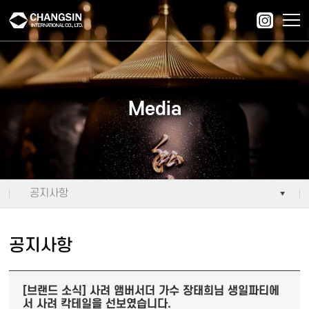
주메뉴 바로가기
컨텐츠 바로가기
Media
공지사항
공지사항
[브랜드 소식] 사려 앰버서더 가수 장태희님 생일파티에
서 사려 칵테일을 선보였습니다.