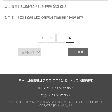
[입고 정보] 조선팰리스 더 그레이트 홍연 입고
[입고 정보] 국내 유일 백주 오마카세 다이닝바 개화연 입고
1
2
3
4
검색
주소 : 서울특별시 종로구 종로1길 42 (수송동, 이마빌딩)
대표전화 : 070-5172-9509
팩스 : 070-5172-9500
COPYRIGHT© 2023 코리아창신인터내셔널. ALL RIGHTS RESERVED.
CREATED BY
SINBIWEB