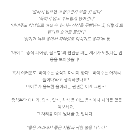
“말하지 않으면 고량주인지 모를 것 같다”
“독하지 않고 부드럽게 넘어간다”
“바이주도 칵테일로 마실 수 있다는 상상을 못해봤는데, 이렇게 트
렌디한 술인줄 몰랐다”
“향기가 너무 좋아서 칵테일로 마시기도 좋다”
는 등
“바이주=중식 페어링, 올드함”의 편견을 깨는 계기가 되었다는 반
응을 보이셨습니다.
혹시 여러분도 ‘바이주는 중식과 마셔야 한다’, ‘바이주는 아저씨
술이다’라고 생각하셨나요?
바이주가 올드한 술이라는 편견은 이제 그만~!
중식뿐만 아니라, 양식, 일식, 한식 등 어느 음식에나 사려를 곁들
여보세요.
그 자리를 더욱 빛내줄 것 입니다.
"좋은 자리에서 좋은 사람과 귀한 술을 나누다"