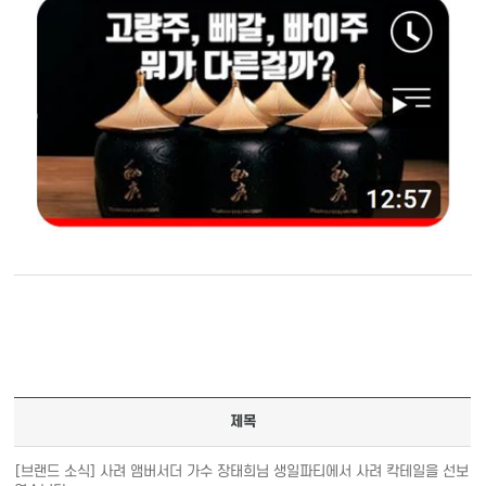
제목
[브랜드 소식] 사려 앰버서더 가수 장태희님 생일파티에서 사려 칵테일을 선보