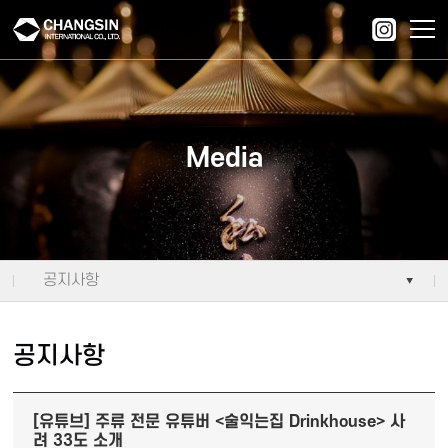
주메뉴 바로가기
컨텐츠 바로가기
Media
공지사항
공지사항
[유튜브] 주류 전문 유튜버 <술익는집 Drinkhouse> 사
려 33도 소개