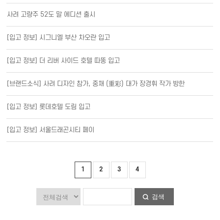
사려 고량주 52도 말 에디션 출시
[입고 정보] 시그니엘 부산 차오란 입고
[입고 정보] 더 리버 사이드 호텔 따뚱 입고
[브랜드소식] 사려 디자인 참가, 중채 (重彩) 대가 장경휘 작가 방한
[입고 정보] 롯데호텔 도림 입고
[입고 정보] 서울드래곤시티 페이
1
2
3
4
검색