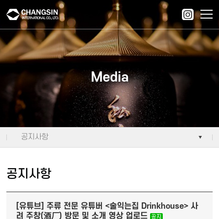
주메뉴 바로가기
컨텐츠 바로가기
Media
공지사항
공지사항
[유튜브] 주류 전문 유튜버 <술익는집 Drinkhouse> 사
려 주창(酒厂) 방문 및 소개 영상 업로드