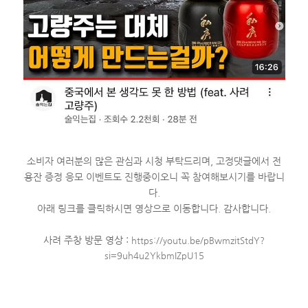
소비자 여러
분의 많은 관심과 시청 부탁드리며,
고정댓글에서 전
용잔 증정 응모 이벤트도 진행중이오니 꼭 참여해보시기를 바랍니
다.
아래 링크를 클릭하시면 영상으로 이동합니다. 감사합니다
.
사려 주창 방문 영상 :
https://youtu.be/pBwmzitStdY?
si=9uh4u2YkbmIZpU15